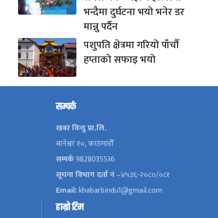
भन्दैमा दुर्घटना भयो भनेर डर
मान्नु पर्दैन
पशुपति क्षेत्रमा गरियो पाँचौँ
हप्ताको सफाइ भयो
सम्पर्क
खबर विन्दु प्रा.लि.
बानेश्वर १०, काठमाडौँ
सम्पर्क
9828035536
सूचना विभाग दर्ता नं
–४५३६-२०८०/०८१
Email:
khabarbindu1@gmail.com
हाम्रो टिम