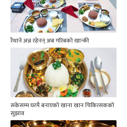
रैथाने अन्न रहेनन् अब गरिबको खान्की
सकेसम्म घरमै बनाएको खाना खान चिकित्सकको
सुझाव