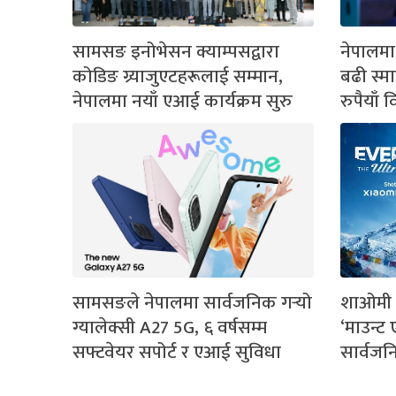
सामसङ इनोभेसन क्याम्पसद्वारा
नेपालमा
कोडिङ ग्र्याजुएटहरूलाई सम्मान,
बढी स्म
नेपालमा नयाँ एआई कार्यक्रम सुरु
रुपैयाँ 
सामसङले नेपालमा सार्वजनिक गर्‍यो
शाओमी १
ग्यालेक्सी A27 5G, ६ वर्षसम्म
‘माउन्ट
सफ्टवेयर सपोर्ट र एआई सुविधा
सार्वज