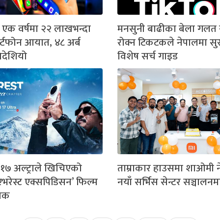
 एक वर्षमा २२ लाखभन्दा
मनसुनी बाढीका बेला गलत 
ार्टफोन आयात, ४८ अर्ब
रोक्न टिकटकले नेपालमा सुरु
विदेशियो
विशेष सर्च गाइड
७ अल्ट्राले खिचिएको
ताम्राकार हाउसमा शाओमी 
 एभरेस्ट एक्सपिडिसन’ फिल्म
नयाँ सर्भिस सेन्टर सञ्चालनम
निक