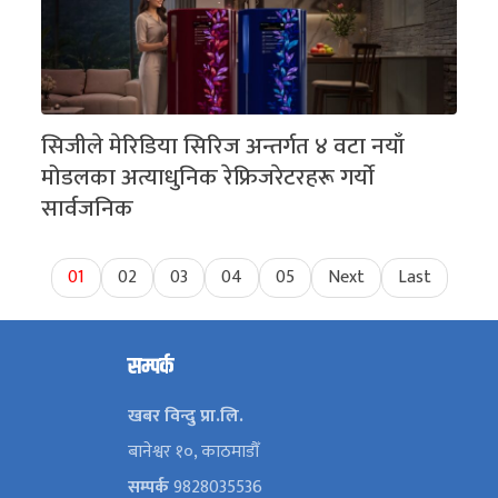
सिजीले मेरिडिया सिरिज अन्तर्गत ४ वटा नयाँ
मोडलका अत्याधुनिक रेफ्रिजरेटरहरू गर्याे
सार्वजनिक
01
02
03
04
05
Next
Last
सम्पर्क
खबर विन्दु प्रा.लि.
बानेश्वर १०, काठमाडौँ
सम्पर्क
9828035536