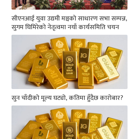
सीएनआई युवा उद्यमी मञ्चको साधारण सभा सम्पन्न,
सुगम घिमिरेको नेतृत्वमा नयाँ कार्यसमिति चयन
सुन चाँदीको मूल्य घट्यो, कतिमा हुँदैछ कारोबार?