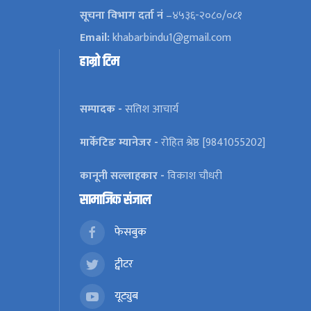
सूचना विभाग दर्ता नं
–४५३६-२०८०/०८१
Email:
khabarbindu1@gmail.com
हाम्रो टिम
सम्पादक -
सतिश आचार्य
मार्केटिङ म्यानेजर -
रोहित श्रेष्ठ [9841055202]
कानूनी सल्लाहकार -
विकाश चौधरी
सामाजिक संजाल
फेसबुक
ट्वीटर
यूट्युब