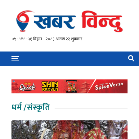
धर्म /संस्कृति