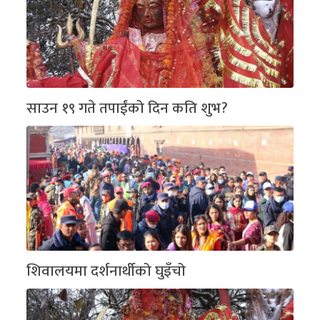
साउन १९ गते तपाईंको दिन कति शुभ?
शिवालयमा दर्शनार्थीको घुइँचो