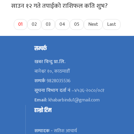
साउन १२ गते तपाईको राशिफल कति शुभ?
01
02
03
04
05
Next
Last
सम्पर्क
खबर विन्दु प्रा.लि.
बानेश्वर १०, काठमाडौँ
सम्पर्क
9828035536
सूचना विभाग दर्ता नं
–४५३६-२०८०/०८१
Email:
khabarbindu1@gmail.com
हाम्रो टिम
सम्पादक -
सतिश आचार्य