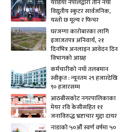
याडिया नेपालद्वारा तीन नयाँ
विद्युतीय स्कुटर सार्वजनिक,
यस्तो छ मूल्य र फिचर
घरजग्गा कारोबारका लागि
इजाजतपत्र अनिवार्य, २१
दिनभित्र अनलाइन आवेदन दिन
विभागको आग्रह
कर्मचारीको नयाँ तलबमान
स्वीकृत : न्यूनतम २९ हजारदेखि
९० हजारसम्म
आठबीसकोट नगरपालिकाका
मेयर रवि केसीसहित ११
जनाविरुद्ध भ्रष्टाचार मुद्दा दायर
नाडाको ५०औँ स्वर्ण वर्षमा ५०