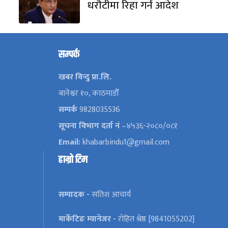
धरौटीमा रिहा गर्न आदेश
सम्पर्क
खबर विन्दु प्रा.लि.
बानेश्वर १०, काठमाडौँ
सम्पर्क
9828035536
सूचना विभाग दर्ता नं
–४५३६-२०८०/०८१
Email:
khabarbindu1@gmail.com
हाम्रो टिम
सम्पादक -
सतिश आचार्य
मार्केटिङ म्यानेजर -
रोहित श्रेष्ठ [9841055202]