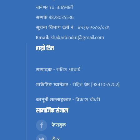
बानेश्वर १०, काठमाडौँ
सम्पर्क
9828035536
सूचना विभाग दर्ता नं
–४५३६-२०८०/०८१
Email:
khabarbindu1@gmail.com
हाम्रो टिम
सम्पादक -
सतिश आचार्य
मार्केटिङ म्यानेजर -
रोहित श्रेष्ठ [9841055202]
कानूनी सल्लाहकार -
विकाश चौधरी
सामाजिक संजाल
फेसबुक
ट्वीटर