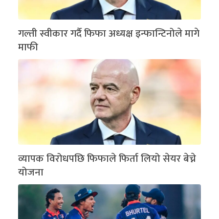
गल्ती स्वीकार गर्दै फिफा अध्यक्ष इन्फान्टिनोले मागे
माफी
व्यापक विरोधपछि फिफाले फिर्ता लियो सेयर बेच्ने
योजना