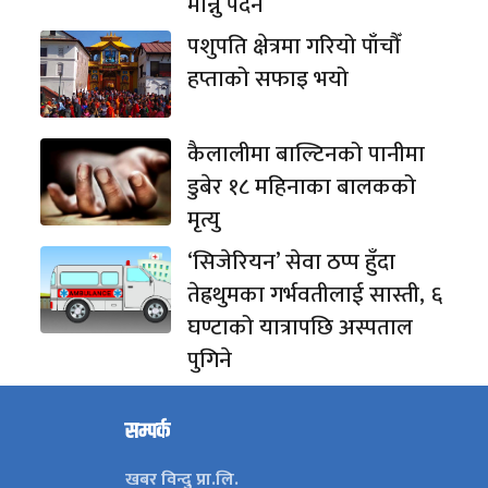
मान्नु पर्दैन
पशुपति क्षेत्रमा गरियो पाँचौँ
हप्ताको सफाइ भयो
कैलालीमा बाल्टिनको पानीमा
डुबेर १८ महिनाका बालकको
मृत्यु
‘सिजेरियन’ सेवा ठप्प हुँदा
तेह्रथुमका गर्भवतीलाई सास्ती, ६
घण्टाको यात्रापछि अस्पताल
पुगिने
सम्पर्क
खबर विन्दु प्रा.लि.