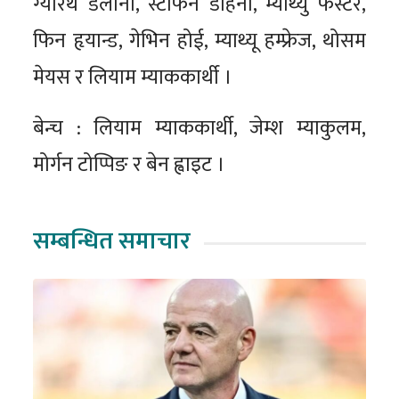
ग्यारेथ डेलानी, स्टीफन डोहेनी, म्याथ्यु फस्टर,
फिन हृयान्ड, गेभिन होई, म्याथ्यू हम्फ्रेज, थोसम
मेयस र लियाम म्याककार्थी ।
बेन्च : लियाम म्याककार्थी, जेम्श म्याकुलम,
मोर्गन टोप्पिङ र बेन ह्वाइट ।
सम्बन्धित समाचार