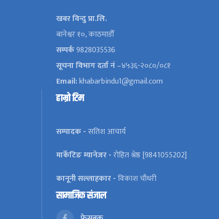
खबर विन्दु प्रा.लि.
बानेश्वर १०, काठमाडौँ
सम्पर्क
9828035536
सूचना विभाग दर्ता नं
–४५३६-२०८०/०८१
Email:
khabarbindu1@gmail.com
हाम्रो टिम
सम्पादक -
सतिश आचार्य
मार्केटिङ म्यानेजर -
रोहित श्रेष्ठ [9841055202]
कानूनी सल्लाहकार -
विकाश चौधरी
सामाजिक संजाल
फेसबुक