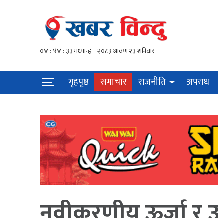
गृहपृष्ठ
समाचार
राजनीति
अपराध
नवीकरणीय ऊर्जा र ऊर्