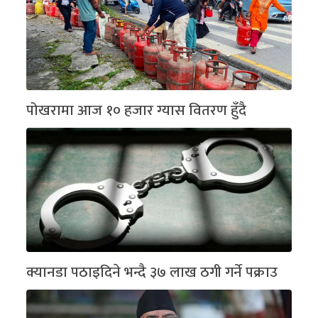
पोखरामा आज १० हजार ग्यास वितरण हुँदै
क्यानडा पठाइदिने भन्दै ३७ लाख ठगी गर्ने पक्राउ