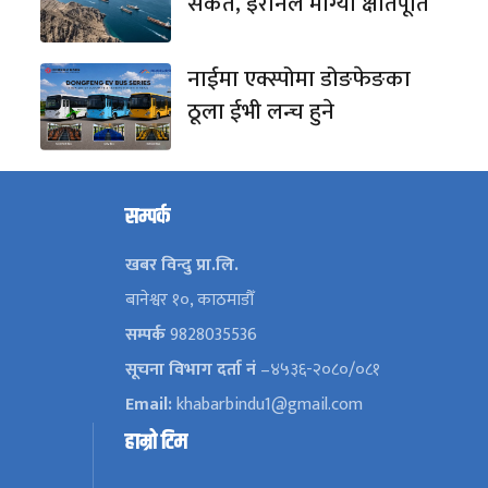
संकेत, इरानले माग्यो क्षतिपूर्ति
नाईमा एक्स्पोमा डोङफेङका
ठूला ईभी लन्च हुने
सम्पर्क
खबर विन्दु प्रा.लि.
बानेश्वर १०, काठमाडौँ
सम्पर्क
9828035536
सूचना विभाग दर्ता नं
–४५३६-२०८०/०८१
Email:
khabarbindu1@gmail.com
हाम्रो टिम