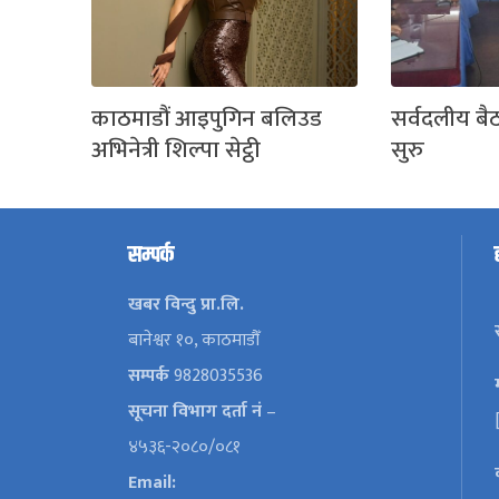
काठमाडौं आइपुगिन बलिउड
सर्वदलीय बै
अभिनेत्री शिल्पा सेट्ठी
सुरु
सम्पर्क
खबर विन्दु प्रा.लि.
बानेश्वर १०, काठमाडौँ
सम्पर्क
9828035536
सूचना विभाग दर्ता नं
–
४५३६-२०८०/०८१
Email: