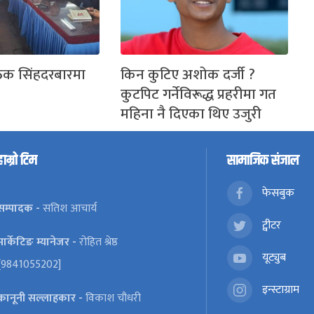
ठक सिंहदरबारमा
किन कुटिए अशोक दर्जी ?
कुटपिट गर्नेविरूद्ध प्रहरीमा गत
महिना नै दिएका थिए उजुरी
हाम्रो टिम
सामाजिक संजाल
फेसबुक
सम्पादक -
सतिश आचार्य
ट्वीटर
मार्केटिङ म्यानेजर -
रोहित श्रेष्ठ
यूट्युब
[9841055202]
इन्स्टाग्राम
कानूनी सल्लाहकार -
विकाश चौधरी