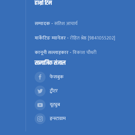
हाम्रो टिम
सम्पादक -
सतिश आचार्य
मार्केटिङ म्यानेजर -
रोहित श्रेष्ठ [9841055202]
कानूनी सल्लाहकार -
विकाश चौधरी
सामाजिक संजाल
फेसबुक
ट्वीटर
यूट्युब
इन्स्टाग्राम