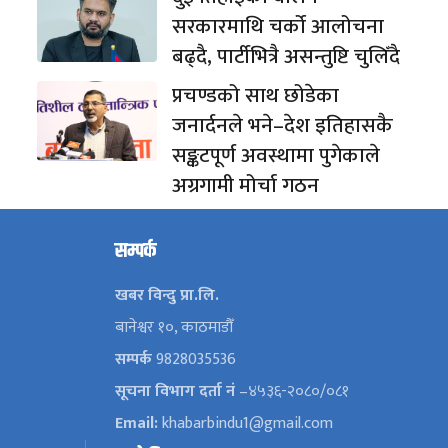
सरकारमाथि चर्को आलोचना
बढ्दै, पार्टीभित्रै असन्तुष्टि चुलिँदै
प्रचण्डको साथ छोडेका
जनार्दनले भने–देश इतिहासकै
सङ्कटपूर्ण अवस्थामा पुगेकाले
अग्रगामी मोर्चा गठन
सम्पर्क
खबर विन्दु प्रा.लि.
बानेश्वर १०, काठमाडौँ
सम्पर्क
9828035536
सूचना विभाग दर्ता नं
–४५३६-२०८०/०८१
Email:
khabarbindu1@gmail.com