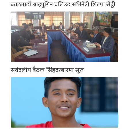
काठमाडौं आइपुगिन बलिउड अभिनेत्री शिल्पा सेट्ठी
सर्वदलीय बैठक सिंहदरबारमा सुरु