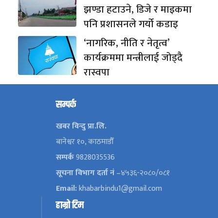
झण्डा हटाउने, डिजे र माइकमा
पनि प्रशासनले गर्यो कडाइ
‘नागरिक, नीति र नेतृत्व’
कार्यक्रममा मन्त्रीलाई जोड्दै
रास्वपा
सम्पर्क
खबर विन्दु प्रा.लि.
बानेश्वर १०, काठमाडौँ
सम्पर्क
9828035536
सूचना विभाग दर्ता नं
–४५३६-२०८०/०८१
Email:
khabarbindu1@gmail.com
हाम्रो टिम