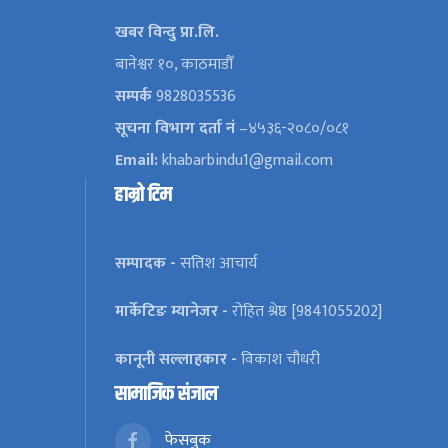
खबर विन्दु प्रा.लि.
बानेश्वर १०, काठमाडौँ
सम्पर्क
9828035536
सूचना विभाग दर्ता नं
–४५३६-२०८०/०८१
Email:
khabarbindu1@gmail.com
हाम्रो टिम
सम्पादक -
सतिश आचार्य
मार्केटिङ म्यानेजर -
रोहित श्रेष्ठ [9841055202]
कानूनी सल्लाहकार -
विकाश चौधरी
सामाजिक संजाल
फेसबुक