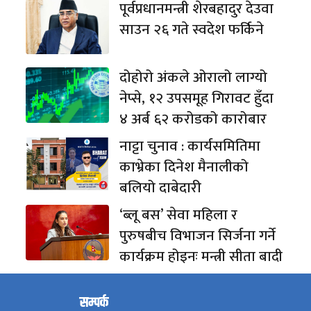
पूर्वप्रधानमन्त्री शेरबहादुर देउवा
साउन २६ गते स्वदेश फर्किने
दोहोरो अंकले ओरालो लाग्यो
नेप्से, १२ उपसमूह गिरावट हुँदा
४ अर्ब ६२ करोडको कारोबार
नाट्टा चुनाव : कार्यसमितिमा
काभ्रेका दिनेश मैनालीको
बलियो दाबेदारी
‘ब्लू बस’ सेवा महिला र
पुरुषबीच विभाजन सिर्जना गर्ने
कार्यक्रम होइनः मन्त्री सीता बादी
सम्पर्क