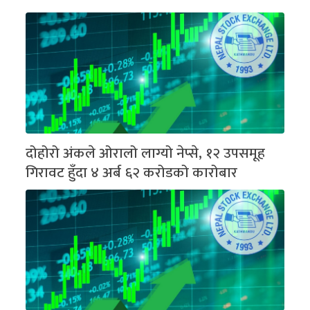
दोहोरो अंकले ओरालो लाग्यो नेप्से, १२ उपसमूह
गिरावट हुँदा ४ अर्ब ६२ करोडको कारोबार