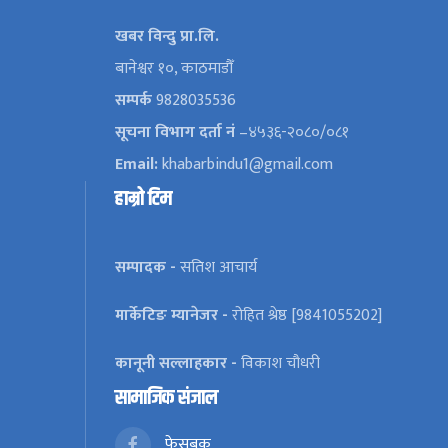
खबर विन्दु प्रा.लि.
बानेश्वर १०, काठमाडौँ
सम्पर्क
9828035536
सूचना विभाग दर्ता नं
–४५३६-२०८०/०८१
Email:
khabarbindu1@gmail.com
हाम्रो टिम
सम्पादक -
सतिश आचार्य
मार्केटिङ म्यानेजर -
रोहित श्रेष्ठ [9841055202]
कानूनी सल्लाहकार -
विकाश चौधरी
सामाजिक संजाल
फेसबुक