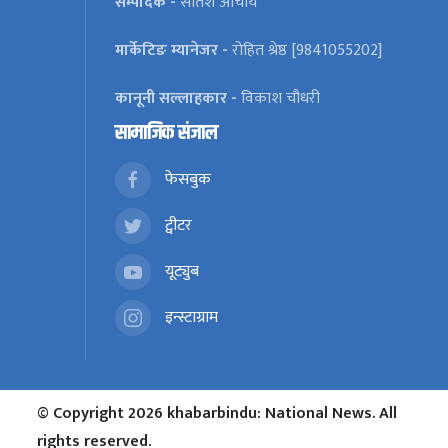
सम्पादक -
सतिश आचार्य
मार्केटिङ म्यानेजर -
रोहित श्रेष्ठ [9841055202]
कानूनी सल्लाहकार -
विकाश चौधरी
सामाजिक संजाल
फेसबुक
ट्वीटर
यूट्युब
इन्स्टाग्राम
© Copyright 2026 khabarbindu: National News. All
rights reserved.