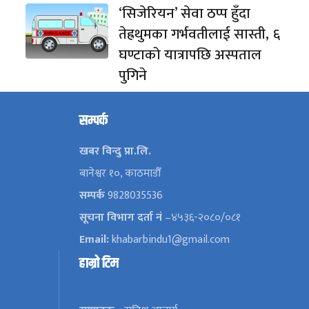
‘सिजेरियन’ सेवा ठप्प हुँदा
तेह्रथुमका गर्भवतीलाई सास्ती, ६
घण्टाको यात्रापछि अस्पताल
पुगिने
सम्पर्क
खबर विन्दु प्रा.लि.
बानेश्वर १०, काठमाडौँ
सम्पर्क
9828035536
सूचना विभाग दर्ता नं
–४५३६-२०८०/०८१
Email:
khabarbindu1@gmail.com
हाम्रो टिम