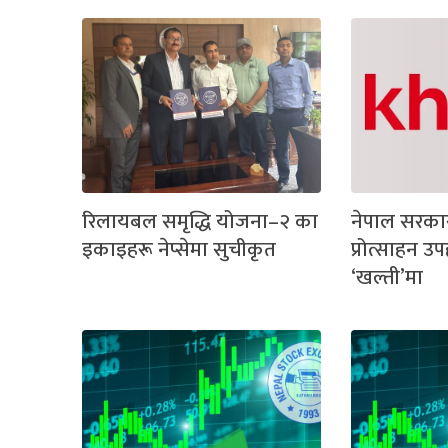
रिलायबल समृद्धि योजना–२ का
नेपाल सरका
इकाइहरू नेप्सेमा सुचीकृत
प्रोत्साहन उ
‘खल्ती’मा