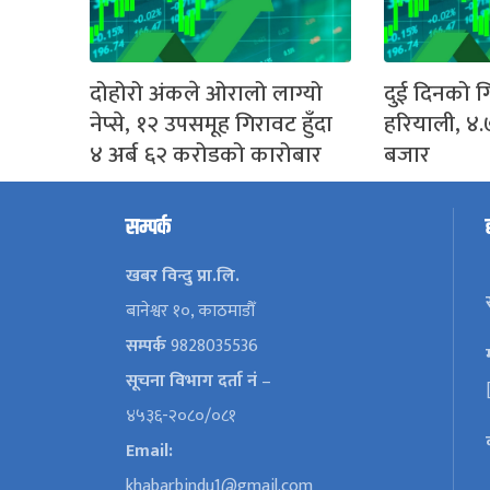
दोहोरो अंकले ओरालो लाग्यो
दुई दिनको ग
नेप्से, १२ उपसमूह गिरावट हुँदा
हरियाली, ४.
४ अर्ब ६२ करोडको कारोबार
बजार
सम्पर्क
खबर विन्दु प्रा.लि.
बानेश्वर १०, काठमाडौँ
सम्पर्क
9828035536
सूचना विभाग दर्ता नं
–
४५३६-२०८०/०८१
Email:
khabarbindu1@gmail.com