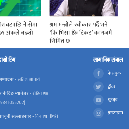
िरावटपछि नेप्सेमा
श्रम मन्त्रीले स्वीकार गर्दै भने–
७९ अंकले बढ्यो
‘फ्रि भिसा फ्रि टिकट’ कागजमै
सिमित छ
हाम्रो टिम
सामाजिक संजाल
फेसबुक
सम्पादक -
सतिश आचार्य
ट्वीटर
मार्केटिङ म्यानेजर -
रोहित श्रेष्ठ
यूट्युब
[9841055202]
इन्स्टाग्राम
कानूनी सल्लाहकार -
विकाश चौधरी