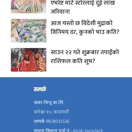
एभरेष्ट मार्ट स्टोरलाई दुई लाख
जरिवाना
आज यस्तो छ विदेशी मुद्राको
विनिमय दर, कुनको भाउ कति?
साउन २२ गते शुक्रबार तपाईको
राशिफल कति शुभ?
सम्पर्क
खबर विन्दु प्रा.लि.
बानेश्वर १०, काठमाडौँ
सम्पर्क
9828035536
सूचना विभाग दर्ता नं
–४५३६-२०८०/०८१