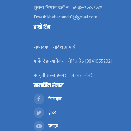
सूचना विभाग दर्ता नं
–४५३६-२०८०/०८१
Email:
khabarbindu1@gmail.com
हाम्रो टिम
सम्पादक -
सतिश आचार्य
मार्केटिङ म्यानेजर -
रोहित श्रेष्ठ [9841055202]
कानूनी सल्लाहकार -
विकाश चौधरी
सामाजिक संजाल
फेसबुक
ट्वीटर
यूट्युब