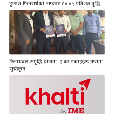
हुलास फिनसर्भको नाफामा ८४.४५ प्रतिशत वृद्धि
रिलायबल समृद्धि योजना–२ का इकाइहरू नेप्सेमा
सुचीकृत