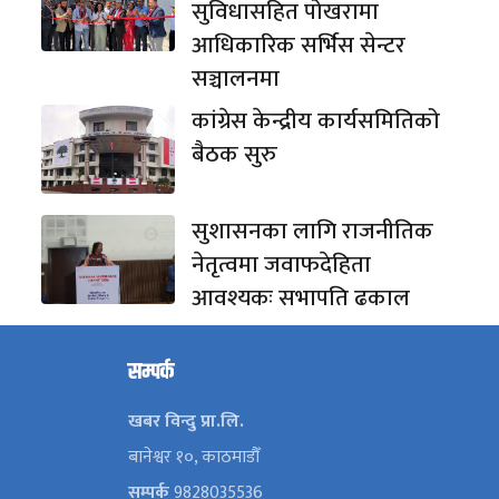
सुविधासहित पोखरामा
आधिकारिक सर्भिस सेन्टर
सञ्चालनमा
कांग्रेस केन्द्रीय कार्यसमितिको
बैठक सुरु
सुशासनका लागि राजनीतिक
नेतृत्वमा जवाफदेहिता
आवश्यकः सभापति ढकाल
सम्पर्क
खबर विन्दु प्रा.लि.
बानेश्वर १०, काठमाडौँ
सम्पर्क
9828035536