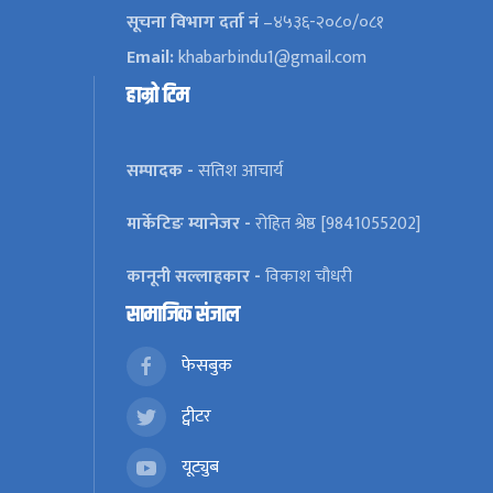
सूचना विभाग दर्ता नं
–४५३६-२०८०/०८१
Email:
khabarbindu1@gmail.com
हाम्रो टिम
सम्पादक -
सतिश आचार्य
मार्केटिङ म्यानेजर -
रोहित श्रेष्ठ [9841055202]
कानूनी सल्लाहकार -
विकाश चौधरी
सामाजिक संजाल
फेसबुक
ट्वीटर
यूट्युब