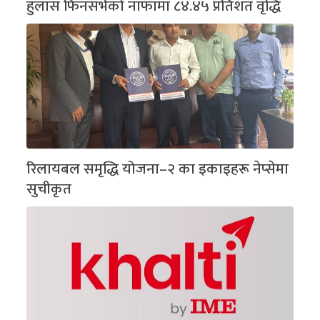
हुलास फिनसर्भको नाफामा ८४.४५ प्रतिशत वृद्धि
रिलायबल समृद्धि योजना–२ का इकाइहरू नेप्सेमा
सुचीकृत