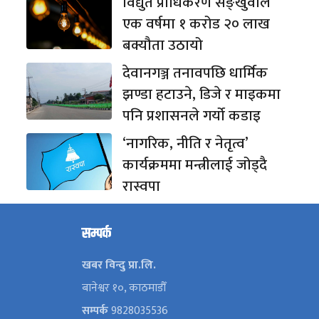
विद्युत प्राधिकरण सङ्खुवाले
एक वर्षमा १ करोड २० लाख
बक्यौता उठायो
देवानगञ्ज तनावपछि धार्मिक
झण्डा हटाउने, डिजे र माइकमा
पनि प्रशासनले गर्यो कडाइ
‘नागरिक, नीति र नेतृत्व’
कार्यक्रममा मन्त्रीलाई जोड्दै
रास्वपा
सम्पर्क
खबर विन्दु प्रा.लि.
बानेश्वर १०, काठमाडौँ
सम्पर्क
9828035536