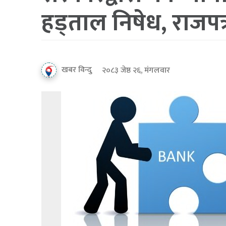
हड्ताल निषेध, राजपत
खबर विन्दु
२०८३ जेष्ठ २६, मंगलवार