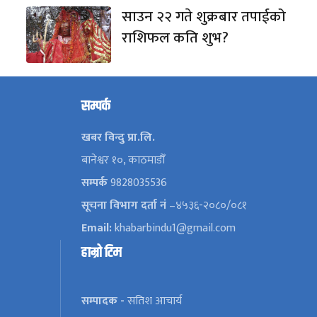
साउन २२ गते शुक्रबार तपाईको
राशिफल कति शुभ?
सम्पर्क
खबर विन्दु प्रा.लि.
बानेश्वर १०, काठमाडौँ
सम्पर्क
9828035536
सूचना विभाग दर्ता नं
–४५३६-२०८०/०८१
Email:
khabarbindu1@gmail.com
हाम्रो टिम
सम्पादक -
सतिश आचार्य