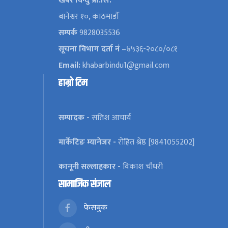
खबर विन्दु प्रा.लि.
बानेश्वर १०, काठमाडौँ
सम्पर्क
9828035536
सूचना विभाग दर्ता नं
–४५३६-२०८०/०८१
Email:
khabarbindu1@gmail.com
हाम्रो टिम
सम्पादक -
सतिश आचार्य
मार्केटिङ म्यानेजर -
रोहित श्रेष्ठ [9841055202]
कानूनी सल्लाहकार -
विकाश चौधरी
सामाजिक संजाल
फेसबुक