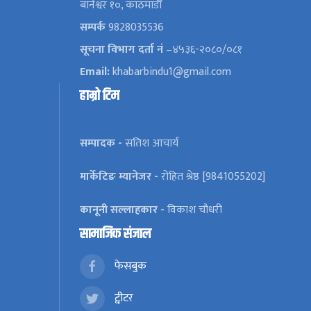
बानेश्वर १०, काठमाडौँ
सम्पर्क
9828035536
सूचना विभाग दर्ता नं
–४५३६-२०८०/०८१
Email:
khabarbindu1@gmail.com
हाम्रो टिम
सम्पादक -
सतिश आचार्य
मार्केटिङ म्यानेजर -
रोहित श्रेष्ठ [9841055202]
कानूनी सल्लाहकार -
विकाश चौधरी
सामाजिक संजाल
फेसबुक
ट्वीटर