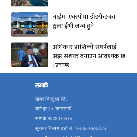
नाईमा एक्स्पोमा डोङफेङका
ठूला ईभी लन्च हुने
अधिकार प्राप्तिको संघर्षलाई
अझ सशक्त बनाउन आवश्यक छ
: प्रचण्ड
सम्पर्क
खबर विन्दु प्रा.लि.
बानेश्वर १०, काठमाडौँ
सम्पर्क
9828035536
सूचना विभाग दर्ता नं
–४५३६-२०८०/०८१