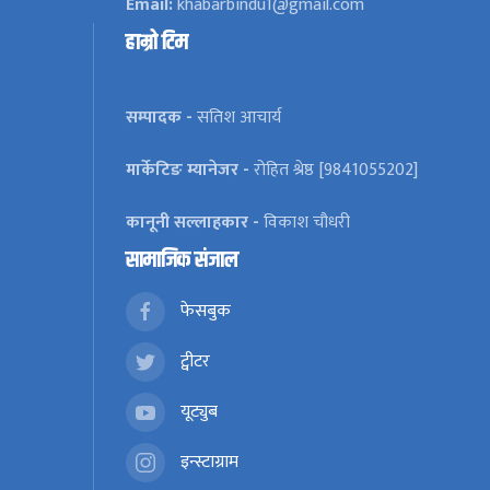
Email:
khabarbindu1@gmail.com
हाम्रो टिम
सम्पादक -
सतिश आचार्य
मार्केटिङ म्यानेजर -
रोहित श्रेष्ठ [9841055202]
कानूनी सल्लाहकार -
विकाश चौधरी
सामाजिक संजाल
फेसबुक
ट्वीटर
यूट्युब
इन्स्टाग्राम