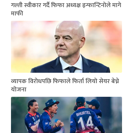
गल्ती स्वीकार गर्दै फिफा अध्यक्ष इन्फान्टिनोले मागे
माफी
व्यापक विरोधपछि फिफाले फिर्ता लियो सेयर बेच्ने
योजना