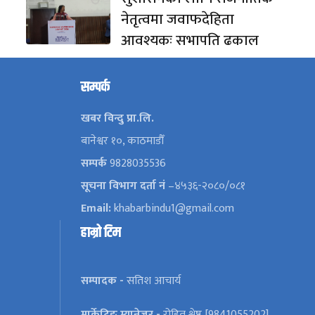
नेतृत्वमा जवाफदेहिता
आवश्यकः सभापति ढकाल
सम्पर्क
खबर विन्दु प्रा.लि.
बानेश्वर १०, काठमाडौँ
सम्पर्क
9828035536
सूचना विभाग दर्ता नं
–४५३६-२०८०/०८१
Email:
khabarbindu1@gmail.com
हाम्रो टिम
सम्पादक -
सतिश आचार्य
मार्केटिङ म्यानेजर -
रोहित श्रेष्ठ [9841055202]