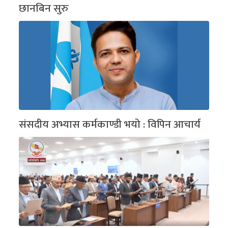
छानबिन सुरु
संसदीय अभ्यास कर्मकाण्डी भयो : विपिन आचार्य