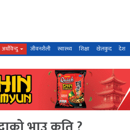
अर्थविन्दु
जीवनशैली
स्वास्थ्य
शिक्षा
खेलकुद
देश
द्राको भाउ कति ?