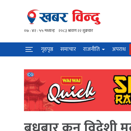
गृहपृष्ठ
समाचार
राजनीति
अपराध
बुधबार कुन विदेशी मु