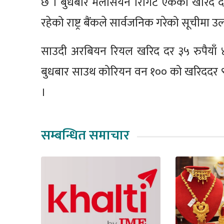
छ । बुधबार मलेसियन रिंगिट एकको खरिद दर २८
रहेको राष्ट्र बैंकले सार्वजनिक गरेको सूचीमा उ
साउदी अरबियन रियल खरिद दर ३५ रुपैयाँ ४५ 
बुधबार साउथ कोरियन वन १०० को खरिददर ९ रुप
।
सम्बन्धित समाचार