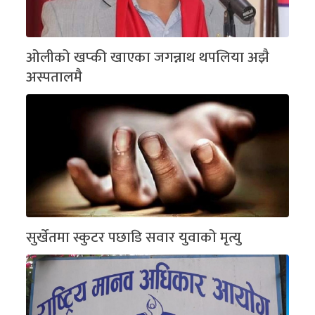
ओलीको खप्की खाएका जगन्नाथ थपलिया अझै
अस्पतालमै
सुर्खेतमा स्कुटर पछाडि सवार युवाको मृत्यु