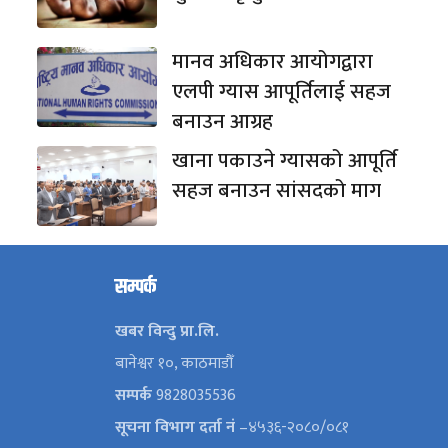
मानव अधिकार आयोगद्वारा
एलपी ग्यास आपूर्तिलाई सहज
बनाउन आग्रह
खाना पकाउने ग्यासको आपूर्ति
सहज बनाउन सांसदको माग
सम्पर्क
खबर विन्दु प्रा.लि.
बानेश्वर १०, काठमाडौँ
सम्पर्क
9828035536
सूचना विभाग दर्ता नं
–४५३६-२०८०/०८१