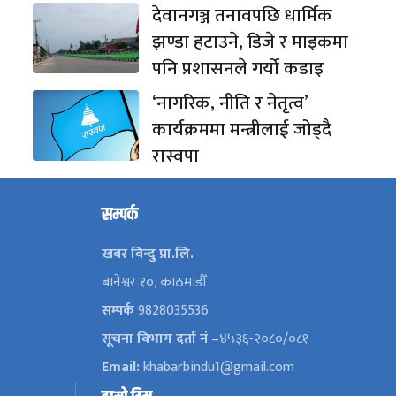
देवानगञ्ज तनावपछि धार्मिक
झण्डा हटाउने, डिजे र माइकमा
पनि प्रशासनले गर्यो कडाइ
‘नागरिक, नीति र नेतृत्व’
कार्यक्रममा मन्त्रीलाई जोड्दै
रास्वपा
सम्पर्क
खबर विन्दु प्रा.लि.
बानेश्वर १०, काठमाडौँ
सम्पर्क
9828035536
सूचना विभाग दर्ता नं
–४५३६-२०८०/०८१
Email:
khabarbindu1@gmail.com