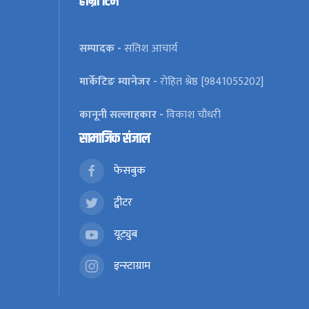
हाम्रो टिम
सम्पादक -
सतिश आचार्य
मार्केटिङ म्यानेजर -
रोहित श्रेष्ठ [9841055202]
कानूनी सल्लाहकार -
विकाश चौधरी
सामाजिक संजाल
फेसबुक
ट्वीटर
यूट्युब
इन्स्टाग्राम