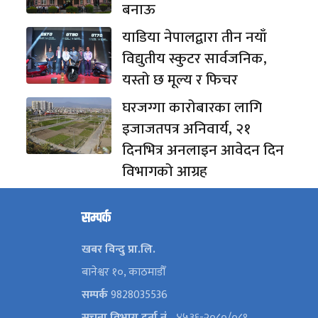
बनाऊ
याडिया नेपालद्वारा तीन नयाँ
विद्युतीय स्कुटर सार्वजनिक,
यस्तो छ मूल्य र फिचर
घरजग्गा कारोबारका लागि
इजाजतपत्र अनिवार्य, २१
दिनभित्र अनलाइन आवेदन दिन
विभागको आग्रह
सम्पर्क
खबर विन्दु प्रा.लि.
बानेश्वर १०, काठमाडौँ
सम्पर्क
9828035536
सूचना विभाग दर्ता नं
–४५३६-२०८०/०८१