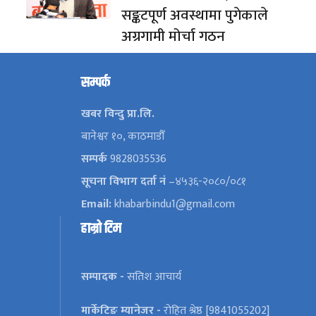
सङ्कटपूर्ण अवस्थामा पुगेकाले
अग्रगामी मोर्चा गठन
सम्पर्क
खबर विन्दु प्रा.लि.
बानेश्वर १०, काठमाडौँ
सम्पर्क
9828035536
सूचना विभाग दर्ता नं
–४५३६-२०८०/०८१
Email:
khabarbindu1@gmail.com
हाम्रो टिम
सम्पादक -
सतिश आचार्य
मार्केटिङ म्यानेजर -
रोहित श्रेष्ठ [9841055202]