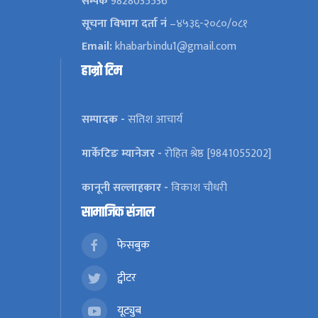
सम्पर्क
9828035536
सूचना विभाग दर्ता नं
–४५३६-२०८०/०८१
Email:
khabarbindu1@gmail.com
हाम्रो टिम
सम्पादक -
सतिश आचार्य
मार्केटिङ म्यानेजर -
रोहित श्रेष्ठ [9841055202]
कानूनी सल्लाहकार -
विकाश चौधरी
सामाजिक संजाल
फेसबुक
ट्वीटर
यूट्युब