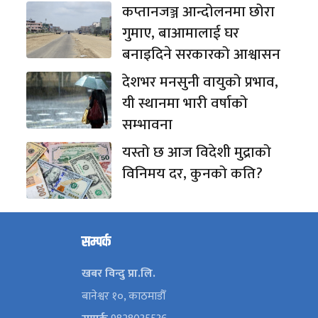
कप्तानजञ्ज आन्दोलनमा छोरा
गुमाए, बाआमालाई घर
बनाइदिने सरकारको आश्वासन
देशभर मनसुनी वायुको प्रभाव,
यी स्थानमा भारी वर्षाको
सम्भावना
यस्तो छ आज विदेशी मुद्राको
विनिमय दर, कुनको कति?
सम्पर्क
खबर विन्दु प्रा.लि.
बानेश्वर १०, काठमाडौँ