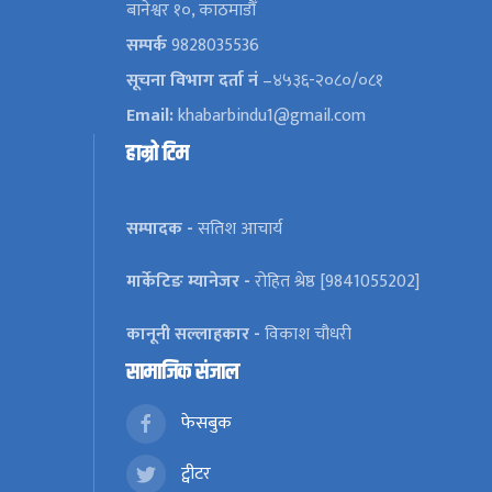
बानेश्वर १०, काठमाडौँ
सम्पर्क
9828035536
सूचना विभाग दर्ता नं
–४५३६-२०८०/०८१
Email:
khabarbindu1@gmail.com
हाम्रो टिम
सम्पादक -
सतिश आचार्य
मार्केटिङ म्यानेजर -
रोहित श्रेष्ठ [9841055202]
कानूनी सल्लाहकार -
विकाश चौधरी
सामाजिक संजाल
फेसबुक
ट्वीटर