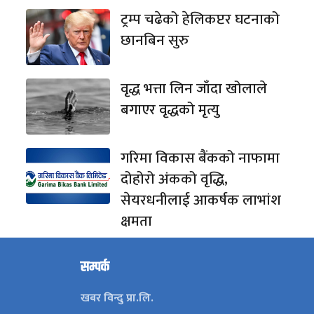
ट्रम्प चढेको हेलिकप्टर घटनाको
छानबिन सुरु
वृद्ध भत्ता लिन जाँदा खोलाले
बगाएर वृद्धको मृत्यु
गरिमा विकास बैंकको नाफामा
दोहोरो अंकको वृद्धि,
सेयरधनीलाई आकर्षक लाभांश
क्षमता
सम्पर्क
खबर विन्दु प्रा.लि.