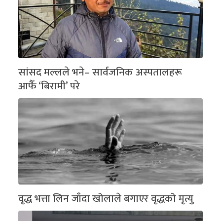
सांसद मल्लले भने– सार्वजनिक अस्पतालहरू
आफैँ ‘बिरामी’ परे
वृद्ध भत्ता लिन जाँदा खोलाले बगाएर वृद्धको मृत्यु