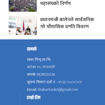
महासंघको निर्णय
प्रधानमन्त्री बालेनले सार्वजनिक
गरे चौमासिक प्रगति विवरण
सम्पर्क
खबर विन्दु प्रा.लि.
बानेश्वर १०, काठमाडौँ
सम्पर्क
9828035536
सूचना विभाग दर्ता नं
–४५३६-२०८०/०८१
Email:
khabarbindu1@gmail.com
हाम्रो टिम