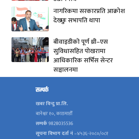
नागरिकमा सरकारप्रति आक्रोश
देख्छुः सभापति थापा
बीवाइडीको पूर्ण थ्री–एस
सुविधासहित पोखरामा
आधिकारिक सर्भिस सेन्टर
सञ्चालनमा
सम्पर्क
खबर विन्दु प्रा.लि.
बानेश्वर १०, काठमाडौँ
सम्पर्क
9828035536
सूचना विभाग दर्ता नं
–४५३६-२०८०/०८१