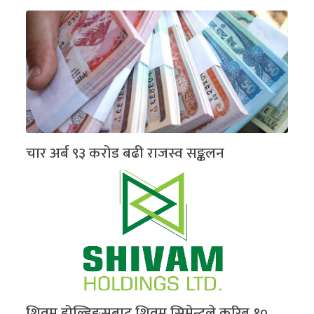
चार अर्ब ९३ करोड बढी राजस्व सङ्कलन
शिवम् होल्डिङ्सबाट शिवम् सिमेन्टले करिब १०