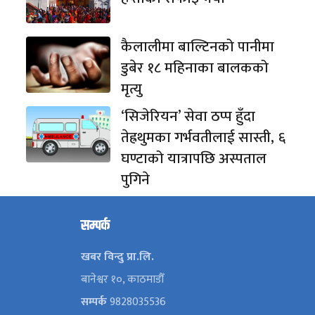
कैलालीमा बाल्टिनको पानीमा
डुबेर १८ महिनाका बालकको
मृत्यु
‘सिजेरियन’ सेवा ठप्प हुँदा
तेह्रथुमका गर्भवतीलाई सास्ती, ६
घण्टाको यात्रापछि अस्पताल
पुगिने
सम्पर्क
खबर विन्दु प्रा.लि.
बानेश्वर १०, काठमाडौँ
सम्पर्क
9828035536