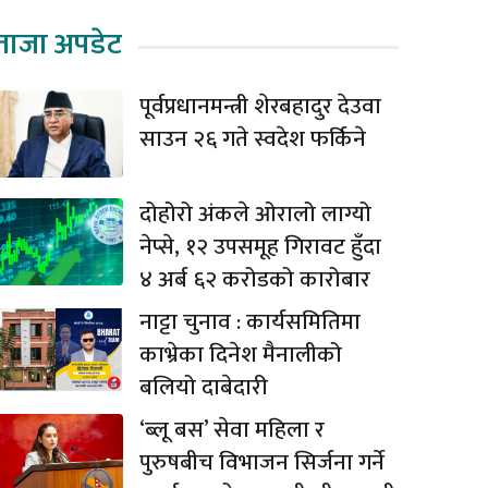
ताजा अपडेट
पूर्वप्रधानमन्त्री शेरबहादुर देउवा
साउन २६ गते स्वदेश फर्किने
दोहोरो अंकले ओरालो लाग्यो
नेप्से, १२ उपसमूह गिरावट हुँदा
४ अर्ब ६२ करोडको कारोबार
नाट्टा चुनाव : कार्यसमितिमा
काभ्रेका दिनेश मैनालीको
बलियो दाबेदारी
‘ब्लू बस’ सेवा महिला र
पुरुषबीच विभाजन सिर्जना गर्ने