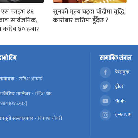
 एस फाइभ ४६
सुनको मूल्य घट्दा चाँदीमा वृद्धि,
ट वाच सार्वजनिक,
कारोबार कतिमा हुँदैछ ?
्य करिब ४० हजार
हाम्रो टिम
सामाजिक संजाल
फेसबुक
सम्पादक -
सतिश आचार्य
ट्वीटर
मार्केटिङ म्यानेजर -
रोहित श्रेष्ठ
यूट्युब
[9841055202]
इन्स्टाग्राम
कानूनी सल्लाहकार -
विकाश चौधरी