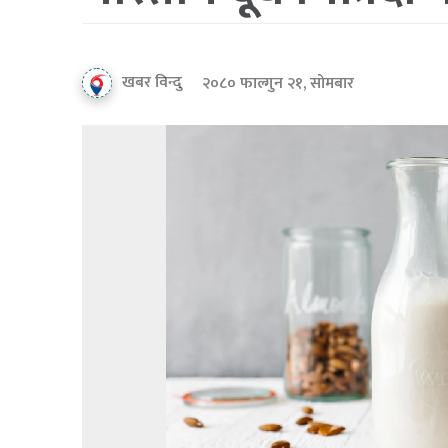
खबर विन्दु
२०८० फाल्गुन २१, सोमबार