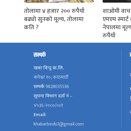
तोलामा ४ हजार २०० रुपैयाँ
शाओमी वाच
बढ्यो सुनको मूल्य, तोलामा
एमएम स्मार्
कति ?
नेपालमा मूल
रुपैयाँ
सम्पर्क
खबर विन्दु प्रा.लि.
बानेश्वर १०, काठमाडौँ
सम्पर्क
9828035536
सूचना विभाग दर्ता नं
–
४५३६-२०८०/०८१
Email:
khabarbindu1@gmail.com