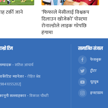
ह टर्की जाने
‘फिफाले मेसीलाई विश्वकप
दिलाउन खोजेको’ पोस्टमा
रोनाल्डोले लाइक गरेपछि
हंगामा
हाम्रो टिम
सामाजिक संजाल
फेसबुक
सम्पादक -
सतिश आचार्य
ट्वीटर
मार्केटिङ म्यानेजर -
रोहित श्रेष्ठ
यूट्युब
[9841055202]
इन्स्टाग्राम
कानूनी सल्लाहकार -
विकाश चौधरी