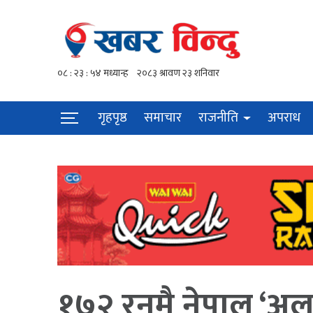
गृहपृष्ठ
समाचार
राजनीति
अपराध
१७२ रनमै नेपाल ‘अलआ