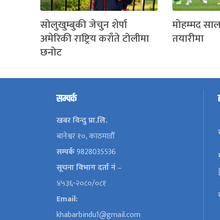
सोलुखुम्बुकी जेचुन शेर्पा
मोहम्मद साला
अमेरिकी राष्ट्रिय कराँते टोलीमा
तयारीमा
छनोट
सम्पर्क
खबर विन्दु प्रा.लि.
बानेश्वर १०, काठमाडौँ
सम्पर्क
9828035536
सूचना विभाग दर्ता नं
–
४५३६-२०८०/०८१
Email:
khabarbindu1@gmail.com