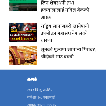
लिन शेयरधनी तथा
हकवालालाई नबिल बैंकको
आग्रह
राष्ट्रिय सानासहरी खानेपानी
उपभोक्ता महासंघ नेपालको
धारणा
सुनको मूल्यमा सामान्य गिरावट,
चाँदीको भाउ बढ्यो
सम्पर्क
खबर विन्दु प्रा.लि.
बानेश्वर १०, काठमाडौँ
सम्पर्क
9828035536