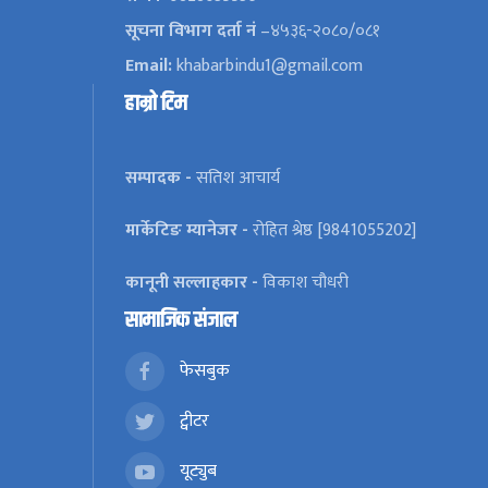
सूचना विभाग दर्ता नं
–४५३६-२०८०/०८१
Email:
khabarbindu1@gmail.com
हाम्रो टिम
सम्पादक -
सतिश आचार्य
मार्केटिङ म्यानेजर -
रोहित श्रेष्ठ [9841055202]
कानूनी सल्लाहकार -
विकाश चौधरी
सामाजिक संजाल
फेसबुक
ट्वीटर
यूट्युब