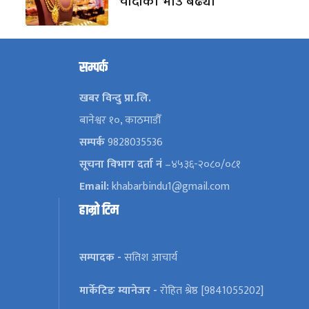
चाँदीको भाउ बढ्यो
सम्पर्क
खबर विन्दु प्रा.लि.
बानेश्वर १०, काठमाडौँ
सम्पर्क
9828035536
सूचना विभाग दर्ता नं
–४५३६-२०८०/०८१
Email:
khabarbindu1@gmail.com
हाम्रो टिम
सम्पादक -
सतिश आचार्य
मार्केटिङ म्यानेजर -
रोहित श्रेष्ठ [9841055202]