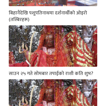
बिहानैदेखि पशुपतिनाथमा दर्शनार्थीको ओइरो
(तस्बिरहरू)
साउन २५ गते सोमबार तपाईको राशी कति शुभ?