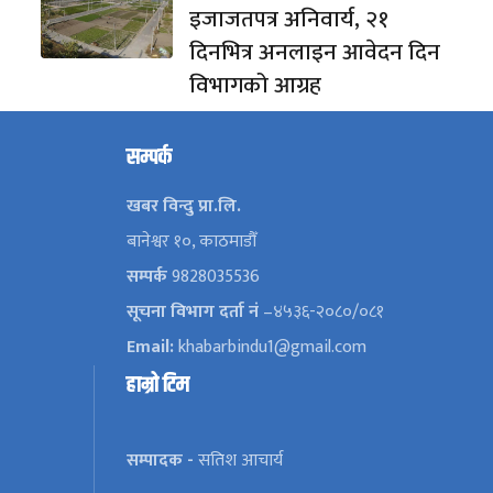
इजाजतपत्र अनिवार्य, २१
दिनभित्र अनलाइन आवेदन दिन
विभागको आग्रह
सम्पर्क
खबर विन्दु प्रा.लि.
बानेश्वर १०, काठमाडौँ
सम्पर्क
9828035536
सूचना विभाग दर्ता नं
–४५३६-२०८०/०८१
Email:
khabarbindu1@gmail.com
हाम्रो टिम
सम्पादक -
सतिश आचार्य