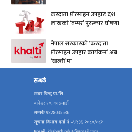
करदाता प्रोत्साहन उपहारः दश
लाखको ‘बम्पर’ पुरस्कार घोषणा
नेपाल सरकारको ‘करदाता
प्रोत्साहन उपहार कार्यक्रम’ अब
‘खल्ती’मा
सम्पर्क
खबर विन्दु प्रा.लि.
बानेश्वर १०, काठमाडौँ
सम्पर्क
9828035536
सूचना विभाग दर्ता नं
–४५३६-२०८०/०८१
Email:
khabarbindu1@gmail.com