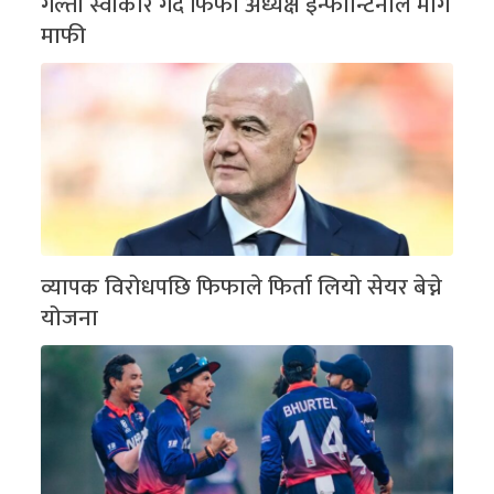
गल्ती स्वीकार गर्दै फिफा अध्यक्ष इन्फान्टिनोले मागे
माफी
व्यापक विरोधपछि फिफाले फिर्ता लियो सेयर बेच्ने
योजना