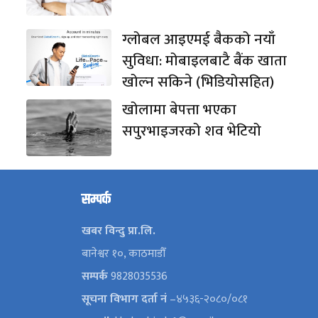
ग्लोबल आइएमई बैकको नयाँ
सुविधा: मोबाइलबाटै बैंक खाता
खोल्न सकिने (भिडियोसहित)
खोलामा बेपत्ता भएका
सपुरभाइजरको शव भेटियो
सम्पर्क
खबर विन्दु प्रा.लि.
बानेश्वर १०, काठमाडौँ
सम्पर्क
9828035536
सूचना विभाग दर्ता नं
–४५३६-२०८०/०८१