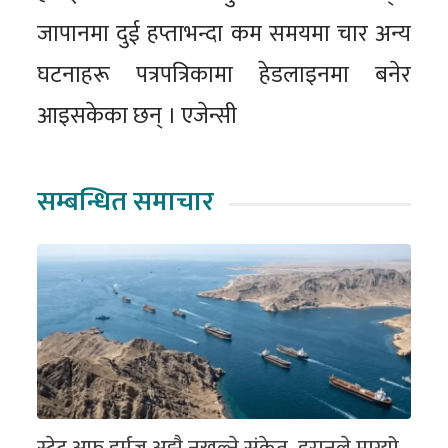
जापानमा दुई हप्ताभन्दा कम समयमा चार अन्य
घटनाहरू पत्रपत्रिकामा हेडलाइनमा बनेर
आइसकेका छन् । एजेन्सी
सम्बन्धित समाचार
स्ट्रेट अफ हर्मुज अझै नखुल्ने संकेत, इरानले माग्यो