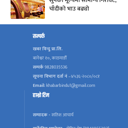
सुनको मूल्यमा सामान्य गिरावट,
चाँदीको भाउ बढ्यो
सम्पर्क
खबर विन्दु प्रा.लि.
बानेश्वर १०, काठमाडौँ
सम्पर्क
9828035536
सूचना विभाग दर्ता नं
–४५३६-२०८०/०८१
Email:
khabarbindu1@gmail.com
हाम्रो टिम
सम्पादक -
सतिश आचार्य