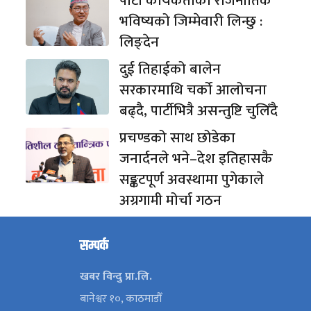
पार्टी कार्यकर्ताको राजनीतिक
भविष्यको जिम्मेवारी लिन्छु :
लिङ्देन
दुई तिहाईको बालेन
सरकारमाथि चर्को आलोचना
बढ्दै, पार्टीभित्रै असन्तुष्टि चुलिँदै
प्रचण्डको साथ छोडेका
जनार्दनले भने–देश इतिहासकै
सङ्कटपूर्ण अवस्थामा पुगेकाले
अग्रगामी मोर्चा गठन
सम्पर्क
खबर विन्दु प्रा.लि.
बानेश्वर १०, काठमाडौँ