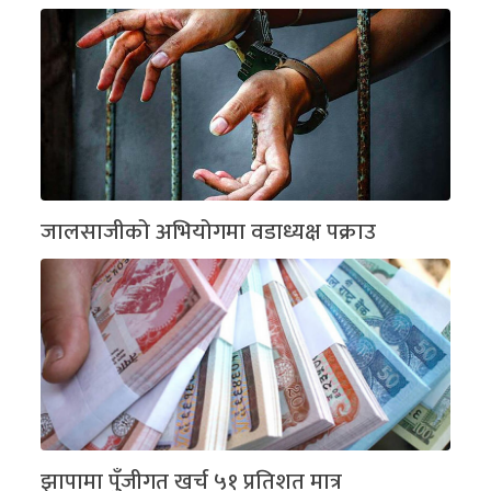
जालसाजीको अभियोगमा वडाध्यक्ष पक्राउ
झापामा पुँजीगत खर्च ५१ प्रतिशत मात्र