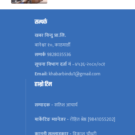
सम्पर्क
खबर विन्दु प्रा.लि.
बानेश्वर १०, काठमाडौँ
सम्पर्क
9828035536
सूचना विभाग दर्ता नं
–४५३६-२०८०/०८१
Email:
khabarbindu1@gmail.com
हाम्रो टिम
सम्पादक -
सतिश आचार्य
मार्केटिङ म्यानेजर -
रोहित श्रेष्ठ [9841055202]
कानूनी सल्लाहकार -
विकाश चौधरी