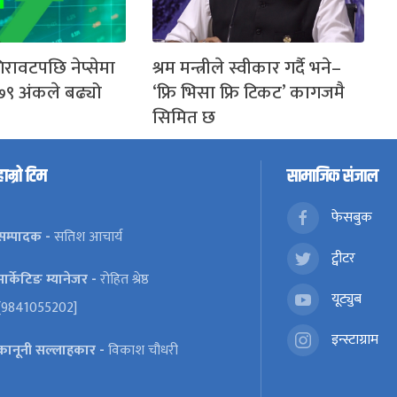
िरावटपछि नेप्सेमा
श्रम मन्त्रीले स्वीकार गर्दै भने–
७९ अंकले बढ्यो
‘फ्रि भिसा फ्रि टिकट’ कागजमै
सिमित छ
हाम्रो टिम
सामाजिक संजाल
फेसबुक
सम्पादक -
सतिश आचार्य
ट्वीटर
मार्केटिङ म्यानेजर -
रोहित श्रेष्ठ
यूट्युब
[9841055202]
इन्स्टाग्राम
कानूनी सल्लाहकार -
विकाश चौधरी