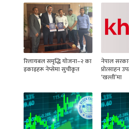
रिलायबल समृद्धि योजना–२ का
नेपाल सरका
इकाइहरू नेप्सेमा सुचीकृत
प्रोत्साहन उ
‘खल्ती’मा