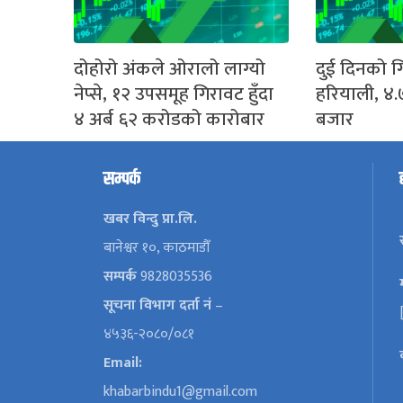
दोहोरो अंकले ओरालो लाग्यो
दुई दिनको ग
नेप्से, १२ उपसमूह गिरावट हुँदा
हरियाली, ४.
४ अर्ब ६२ करोडको कारोबार
बजार
सम्पर्क
खबर विन्दु प्रा.लि.
बानेश्वर १०, काठमाडौँ
सम्पर्क
9828035536
सूचना विभाग दर्ता नं
–
४५३६-२०८०/०८१
Email:
khabarbindu1@gmail.com