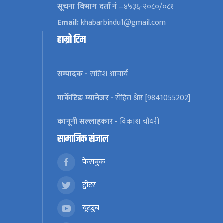
सूचना विभाग दर्ता नं
–४५३६-२०८०/०८१
Email:
khabarbindu1@gmail.com
हाम्रो टिम
सम्पादक -
सतिश आचार्य
मार्केटिङ म्यानेजर -
रोहित श्रेष्ठ [9841055202]
कानूनी सल्लाहकार -
विकाश चौधरी
सामाजिक संजाल
फेसबुक
ट्वीटर
यूट्युब