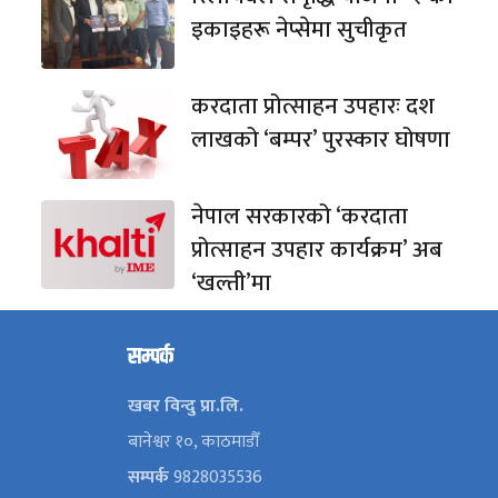
इकाइहरू नेप्सेमा सुचीकृत
करदाता प्रोत्साहन उपहारः दश
लाखको ‘बम्पर’ पुरस्कार घोषणा
नेपाल सरकारको ‘करदाता
प्रोत्साहन उपहार कार्यक्रम’ अब
‘खल्ती’मा
सम्पर्क
खबर विन्दु प्रा.लि.
बानेश्वर १०, काठमाडौँ
सम्पर्क
9828035536